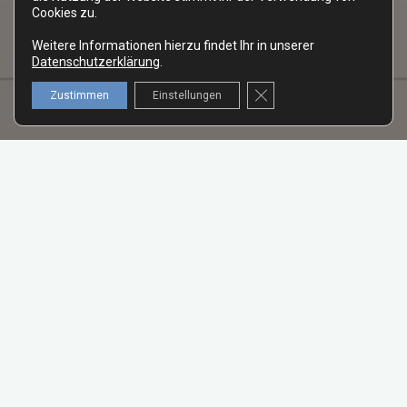
Cookies zu.
Weitere Informationen hierzu findet Ihr in unserer
Datenschutzerklärung
.
GDPR Cookie-Banner schl
Zustimmen
Einstellungen
Wir haben das Wohnmobil mit den höchstmöglichen
Deckungssummen bei einem Selbstbehalt von 1.000 USD
versichert. Weitergehende Informationen zu diesem Thema
findet Ihr auf der Seite
Unser Wohnmobil
.
#
Progressive