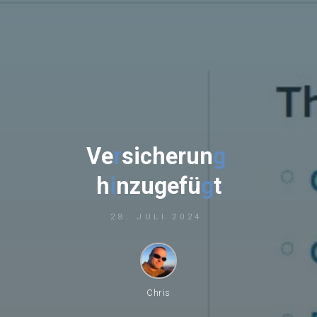
V
e
r
s
i
c
h
e
r
u
n
g
h
i
n
z
u
g
e
f
ü
g
t
28. JULI 2024
Chris