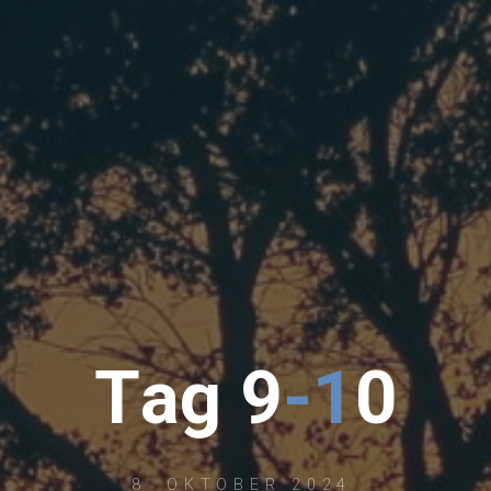
T
a
g
9
-
1
0
8. OKTOBER 2024