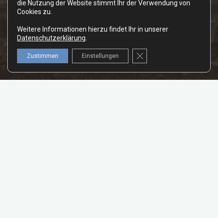
die Nutzung der Website stimmt Ihr der Verwendung von
Cookies zu.
Weitere Informationen hierzu findet Ihr in unserer
Datenschutzerklärung
.
GDPR Cookie-Banner schl
Zustimmen
Einstellungen
Standortwechsel in Palm Springs –
Dieser Tag ist schnell erzählt. Wir haben einen Standortwechsel
vorgenommen und sind zum
The Sands Golf & RV Resort
gefahren. Bei diesem Campingplatz handelt es sich um eine 55+
Wohnmobil-Community, d.h. alle Gäste müssen mindestens 55
Jahre alt sein. Auf dem Weg dorthin gab es noch ein
ausgiebiges All You Can Eat Buffet in einem Spielcasino und wir
haben getankt und unsere Einkäufe erledigt. Der Campingplatz
verfügt über eine schöne Pool-Anlage unter Palmen, sodass wir
uns am späten Nachmittag / Abend noch ein wenig