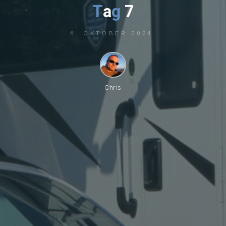
T
a
g
7
6. OKTOBER 2024
Chris