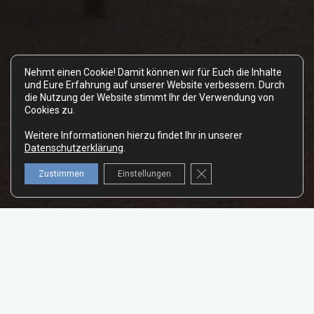
Nehmt einen Cookie! Damit können wir für Euch die Inhalte
und Eure Erfahrung auf unserer Website verbessern. Durch
die Nutzung der Website stimmt Ihr der Verwendung von
Cookies zu.
Weitere Informationen hierzu findet Ihr in unserer
Datenschutzerklärung
.
GDPR Cookie-Banner schl
Zustimmen
Einstellungen
… ist vor dem Urlaub. Aber der Reihe nach.
Wir sind jetzt seit etwas mehr als 2 Wochen zurück von unserer
Reise durch den Süd-Westen der USA und das Einleben hier war
diesmal etwas schwieriger. Neben dem unvermeidlichen Jetlag