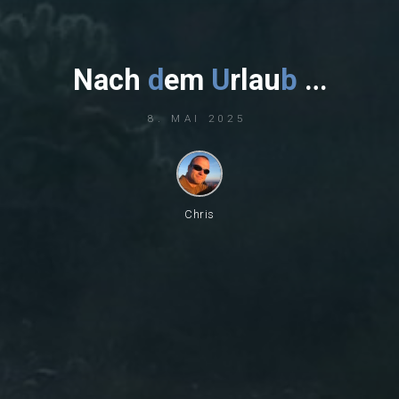
N
a
c
h
d
e
m
U
r
l
a
u
b
…
8. MAI 2025
Chris